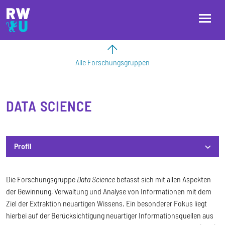
Direkt zum Inhalt
Direkt zur Hauptnavigation
Direkt zum Fußbereich
Alle Forschungsgruppen
DATA SCIENCE
Profil
Profil
Die Forschungsgruppe
Data Science
befasst sich mit allen Aspekten
der Gewinnung, Verwaltung und Analyse von Informationen mit dem
Ziel der Extraktion neuartigen Wissens. Ein besonderer Fokus liegt
hierbei auf der Berücksichtigung neuartiger Informationsquellen aus