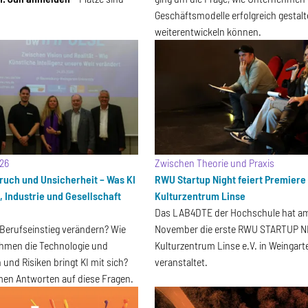
Geschäftsmodelle erfolgreich gestal
weiterentwickeln können.
26
Zwischen Theorie und Praxis
uch und Unsicherheit – Was KI
RWU Startup Night feiert Premiere
, Industrie und Gesellschaft
Kulturzentrum Linse
Das LAB4DTE der Hochschule hat am
 Berufseinstieg verändern? Wie
November die erste RWU STARTUP N
hmen die Technologie und
Kulturzentrum Linse e.V. in Weingart
und Risiken bringt KI mit sich?
veranstaltet.
men Antworten auf diese Fragen.