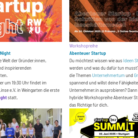
t
Workshopreihe
 Night
Abenteuer Startup
ie Welt der Gründer:innen,
Du möchtest wissen wie aus
Ideen
S
nd inspirierenden
werden und was du dafür tun musst?
hten.
die Themen
Unternehmertum
und
G
r um 19:30 Uhr findet im
spannend und willst deine Fähigkeite
inse e.V. in Weingarten die erste
Unternehmer:in ausprobieren? Dann i
ight
statt.
hybride Workshopreihe Abenteuer S
das Richtige für dich.