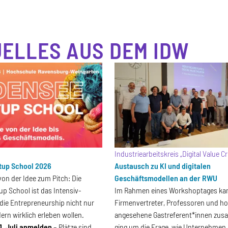
ELLES AUS DEM IDW
Industriearbeitskreis „Digital Value C
tup School 2026
Austausch zu KI und digitalen
von der Idee zum Pitch: Die
Geschäftsmodellen an der RWU
p School ist das Intensiv-
Im Rahmen eines Workshoptages k
 die Entrepreneurship nicht nur
Firmenvertreter, Professoren und h
ern wirklich erleben wollen.
angesehene Gastreferent*innen zu
1. Juli anmelden
– Plätze sind
ging um die Frage, wie Unternehmen d