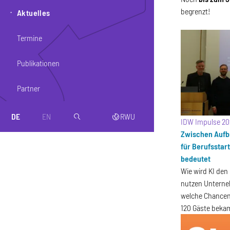
begrenzt!
Aktuelles
Termine
Publikationen
Partner
DE
EN
RWU
magnifier
web
IDW Impulse 20
Zwischen Aufbr
für Berufsstart
bedeutet
Wie wird KI den
nutzen Unterne
welche Chancen 
120 Gäste beka