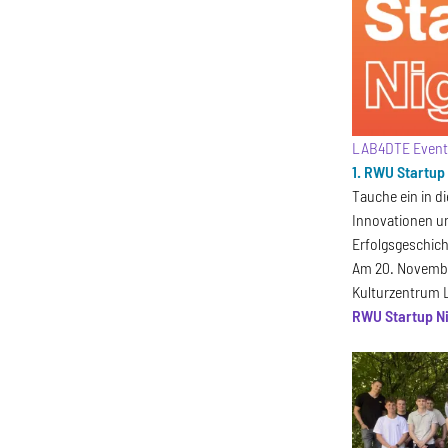
LAB4DTE Even
1. RWU Startup
Tauche ein in d
Innovationen u
Erfolgsgeschic
Am 20. Novembe
Kulturzentrum L
RWU Startup N