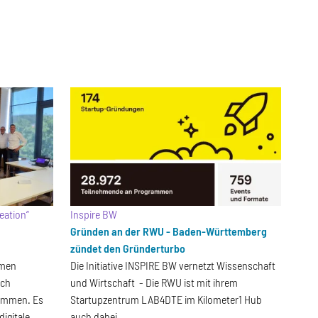
reation“
Inspire BW
Gründen an der RWU - Baden-Württemberg
zündet den Gründerturbo
amen
Die Initiative INSPIRE BW vernetzt Wissenschaft
och
und Wirtschaft - Die RWU ist mit ihrem
sammen. Es
Startupzentrum LAB4DTE im Kilometer1 Hub
igitale
auch dabei.