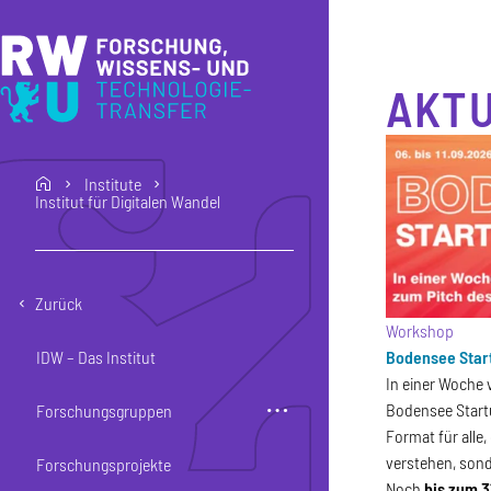
Direkt zum Inhalt
Direkt zur Hauptnavigation
Direkt zum Fußbereich
AKTU
Institute
home
Institut für Digitalen Wandel
Zurück
Workshop
IDW – Das Institut
Bodensee Star
In einer Woche 
Bodensee Startu
Forschungsgruppen
Format für alle,
verstehen, sond
Forschungsprojekte
Noch
bis zum 3