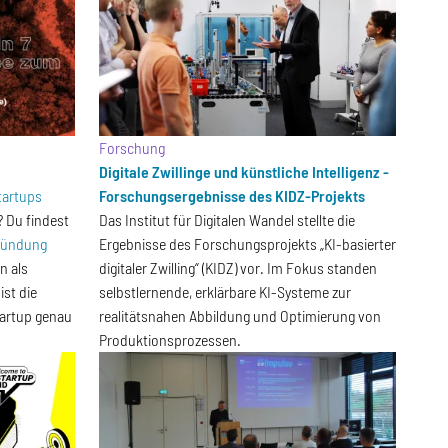
Forschung
Digitale Zwillinge und künstliche Intelligenz -
tartups
Forschungsergebnisse des KIDZ-Projekts
 Du findest
Das Institut für Digitalen Wandel stellte die
ründung
Ergebnisse des Forschungsprojekts „KI-basierter
n als
digitaler Zwilling“ (KIDZ) vor. Im Fokus standen
st die
selbstlernende, erklärbare KI-Systeme zur
tartup genau
realitätsnahen Abbildung und Optimierung von
Produktionsprozessen.