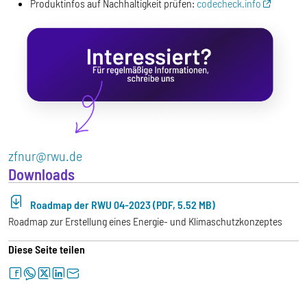
Produktinfos auf Nachhaltigkeit prüfen:
codecheck.info
zfnur@rwu.de
Downloads
Roadmap der RWU 04-2023 (PDF, 5.52 MB)
Roadmap zur Erstellung eines Energie- und Klimaschutzkonzeptes
Diese Seite teilen
facebook
whatsapp
twitter
linkedin
letter