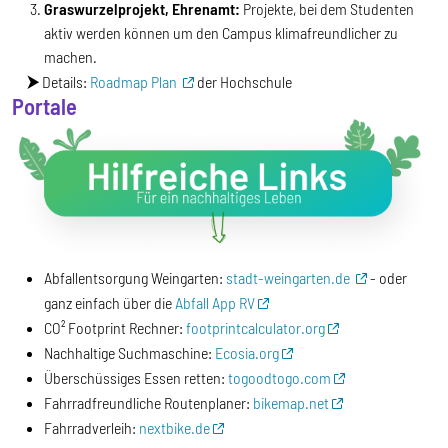
Graswurzelprojekt, Ehrenamt:
Projekte, bei dem Studenten
aktiv werden können um den Campus klimafreundlicher zu
machen.
⮞
Details:
Roadmap Plan
der Hochschule
Portale
Abfallentsorgung Weingarten:
stadt-weingarten.de
- oder
ganz einfach über die
Abfall App RV
CO² Footprint Rechner:
footprintcalculator.org
Nachhaltige Suchmaschine:
Ecosia.org
Überschüssiges Essen retten:
togoodtogo.com
Fahrradfreundliche Routenplaner:
bikemap.net
Fahrradverleih:
nextbike.de