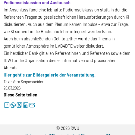
Podiumsdiskussion und Austausch
Im Anschluss fand eine lebhafte Podiumsdiskussion statt, in der die
Referenten Fragen zu gesellschaftlichen Herausforderungen durch KI
diskutierten. Auch aus dem Plenum kamen Impulse – etwa zur Frage,
wie KI sinnvoll in die Hochschullehre integriert werden kann.
Auch beim abschließenden Get-together wurde das Thema in
gemütlicher Atmosphäre im LAB4DTE weiter diskutiert.
Ein herzlicher Dank gilt allen Referentinnen und Referenten sowie dem
IDW für die Organisation dieses informativen und praxisnahen
Abends.
Hier geht´s zur Bildergalerie der Veranstaltung.
Text:
Vera Segschneider
26.03.2026
Diese Seite teilen
facebook
whatsapp
twitter
linkedin
letter
© 2026 RWU