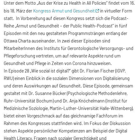
Unter dem Motto „Aus der Krise zu Health in All Policies“ findet vom 16.
bis 18. März der
Kongress Armut und Gesundheit
in virtueller Form
statt. In Vorbereitung auf diesen Kongress setzt sich die Podcast-
Reihe „Armut und Gesundheit – der Public Health-Podcast“ in fünf
Episoden mit den neu gestalteten Programmsträngen entlang der
Ottawa Charta auseinander. In zwei dieser Episoden sind
MitarbeiterInnen des Instituts für Gerontologische Versorgungs- und
Pflegeforschung vertreten, um auf relevante Aspekte rund um
Gesundheit und Pflege in Zeiten von Corona hinzuweisen.
In Episode 28 „Wie sozial ist digital?“ gibt Dr. Florian Fischer (IGVP,
RWU) einen Einblick in die sozialen Dimensionen von Digitalisierung
und deren Auswirkungen auf Gesundheit. Diese Episode, gemeinsam
gestaltet mit Dr. Susanne Bücker (Psychologische Methodenlehre,
Ruhr-Universität Bochum) und Dr. Anja Knöchelmann (Institut für
Medizinische Soziologie, Martin-Luther-Universität Halle-Wittenberg),
bietet einen Vorgeschmack auf das gleichnamige Fachforum im
Rahmen des Kongresses stattfinden wird. Im Fokus der Diskussion
stehen Aspekte persönlicher Kompetenzen am Beispiel der Digital
Health Literacy, Fragen nach sozialer Gerechtigkeit und