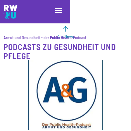
Direkt zum Inhalt
Direkt zur Hauptnavigation
Direkt zum Fußbereich
Alle News
Armut und Gesundheit – der Public Health-Podcast
PODCASTS ZU GESUNDHEIT UND
PFLEGE