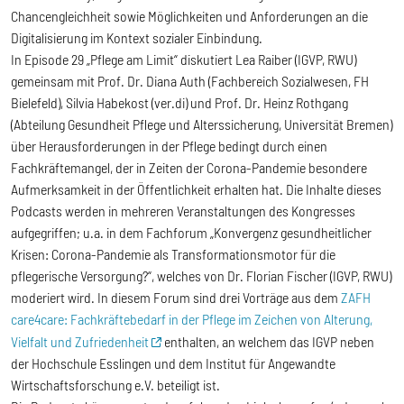
Chancengleichheit sowie Möglichkeiten und Anforderungen an die
Digitalisierung im Kontext sozialer Einbindung.
In Episode 29 „Pflege am Limit“ diskutiert Lea Raiber (IGVP, RWU)
gemeinsam mit Prof. Dr. Diana Auth (Fachbereich Sozialwesen, FH
Bielefeld), Silvia Habekost (ver.di) und Prof. Dr. Heinz Rothgang
(Abteilung Gesundheit Pflege und Alterssicherung, Universität Bremen)
über Herausforderungen in der Pflege bedingt durch einen
Fachkräftemangel, der in Zeiten der Corona-Pandemie besondere
Aufmerksamkeit in der Öffentlichkeit erhalten hat. Die Inhalte dieses
Podcasts werden in mehreren Veranstaltungen des Kongresses
aufgegriffen; u.a. in dem Fachforum „Konvergenz gesundheitlicher
Krisen: Corona-Pandemie als Transformationsmotor für die
pflegerische Versorgung?“, welches von Dr. Florian Fischer (IGVP, RWU)
moderiert wird. In diesem Forum sind drei Vorträge aus dem
ZAFH
care4care: Fachkräftebedarf in der Pflege im Zeichen von Alterung,
Vielfalt und Zufriedenheit
enthalten, an welchem das IGVP neben
der Hochschule Esslingen und dem Institut für Angewandte
Wirtschaftsforschung e.V. beteiligt ist.