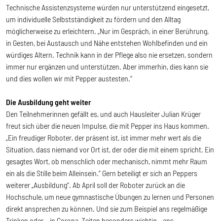
Technische Assistenzsysteme würden nur unterstützend eingesetzt,
um individuelle Selbstständigkeit zu fördern und den Alltag
möglicherweise zu erleichtern. „Nur im Gespräch, in einer Berührung,
in Gesten, bei Austausch und Nähe entstehen Wohlbefinden und ein
würdiges Altern. Technik kann in der Pflege also nie ersetzen, sondern
immer nur ergänzen und unterstützen. Aber immerhin, dies kann sie
und dies wollen wir mit Pepper austesten.“
Die Ausbildung geht weiter
Den Teilnehmerinnen gefällt es, und auch Hausleiter Julian Krüger
freut sich über die neuen Impulse, die mit Pepper ins Haus kommen.
„Ein freudiger Roboter, der präsent ist, ist immer mehr wert als die
Situation, dass niemand vor Ort ist, der oder die mit einem spricht. Ein
gesagtes Wort, ob menschlich oder mechanisch, nimmt mehr Raum
ein als die Stille beim Alleinsein.“ Gern beteiligt er sich an Peppers
weiterer „Ausbildung“. Ab April soll der Roboter zurück an die
Hochschule, um neue gymnastische Übungen zu lernen und Personen
direkt ansprechen zu können. Und sie zum Beispiel ans regelmäßige
Trinken oder – in Corona-Zeiten besonders wichtig – ans