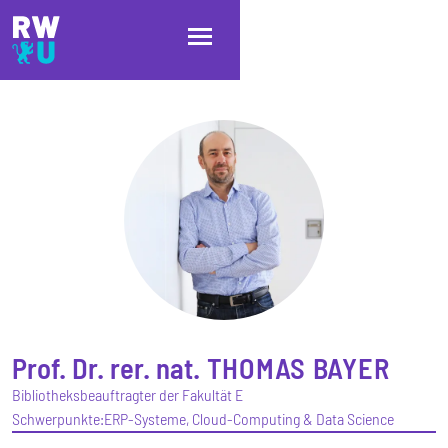
Direkt zum Inhalt
Direkt zur Hauptnavigation
Direkt zum Fußbereich
Prof. Dr. rer. nat.
THOMAS
BAYER
Bibliotheksbeauftragter der Fakultät E
Schwerpunkte:
ERP-Systeme, Cloud-Computing & Data Science