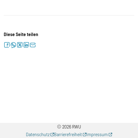
Diese Seite teilen
facebook
whatsapp
twitter
linkedin
letter
© 2026 RWU
Datenschutz
Barrierefreiheit
Impressum