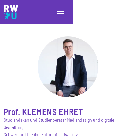
Direkt zum Inhalt
Direkt zur Hauptnavigation
Direkt zum Fußbereich
Prof.
KLEMENS
EHRET
Studiendekan und Studienberater Mediendesign und digitale
Gestaltung
Schwerpunkte:
Film, Fotografie, Usability