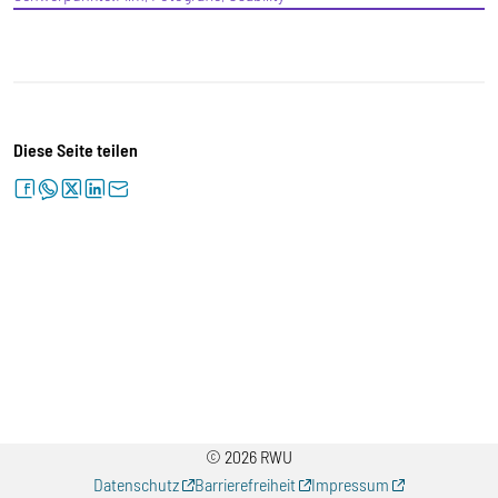
Diese Seite teilen
facebook
whatsapp
twitter
linkedin
letter
© 2026 RWU
Datenschutz
Barrierefreiheit
Impressum