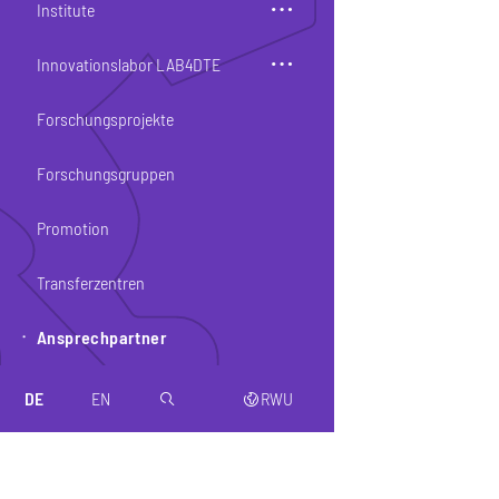
Institute
Innovationslabor LAB4DTE
Forschungsprojekte
Forschungsgruppen
Promotion
Transferzentren
Ansprechpartner
DE
EN
RWU
magnifier
web