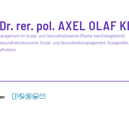
Dr. rer. pol.
AXEL OLAF
K
anagement im Sozial- und Gesundheitswesen (Master berufsbegleitend)
Gesundheitsökonomie, Sozial- und Gesundheitsmanagement, Sozialpolitik, 
aftslehre
facebook
whatsapp
twitter
linkedin
letter
len