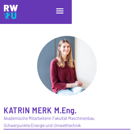
Direkt zum Inhalt
Direkt zur Hauptnavigation
Direkt zum Fußbereich
KATRIN
MERK
M.Eng.
Akademische Mitarbeiterin Fakultät Maschinenbau
Schwerpunkte:
Energie und Umwelttechnik