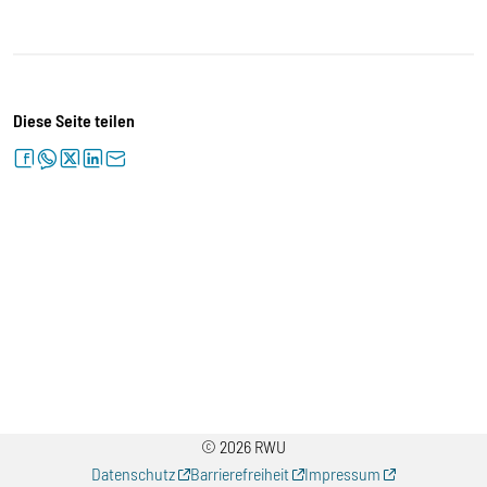
Diese Seite teilen
facebook
whatsapp
twitter
linkedin
letter
© 2026 RWU
Datenschutz
Barrierefreiheit
Impressum