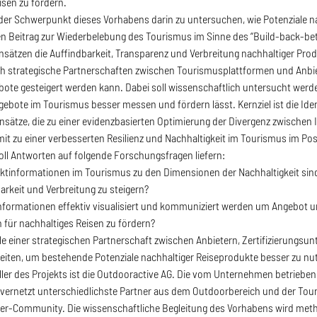
isen zu fördern.
der Schwerpunkt dieses Vorhabens darin zu untersuchen, wie Potenziale 
 Beitrag zur Wiederbelebung des Tourismus im Sinne des “Build-back-bette
nsätzen die Auffindbarkeit, Transparenz und Verbreitung nachhaltiger Pro
h strategische Partnerschaften zwischen Tourismusplattformen und Anbie
te gesteigert werden kann. Dabei soll wissenschaftlich untersucht werde
gebote im Tourismus besser messen und fördern lässt. Kernziel ist die I
nsätze, die zu einer evidenzbasierten Optimierung der Divergenz zwischen
t zu einer verbesserten Resilienz und Nachhaltigkeit im Tourismus im Pos
ll Antworten auf folgende Forschungsfragen liefern:
tinformationen im Tourismus zu den Dimensionen der Nachhaltigkeit sind 
arkeit und Verbreitung zu steigern?
nformationen effektiv visualisiert und kommuniziert werden um Angebot
für nachhaltiges Reisen zu fördern?
e einer strategischen Partnerschaft zwischen Anbietern, Zertifizierungs
eiten, um bestehende Potenziale nachhaltiger Reiseprodukte besser zu nu
ler des Projekts ist die Outdooractive AG. Die vom Unternehmen betriebene 
ernetzt unterschiedlichste Partner aus dem Outdoorbereich und der Touri
-Community. Die wissenschaftliche Begleitung des Vorhabens wird method