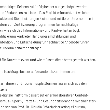
nachhaltigen Reisens zukünftig besser ausgeschöpft werden
r” Gedankens zu leisten. Das Projekt erforscht, mit welchen
dukte und Dienstleistungen kleiner und mittlerer Unternehmen im
tern von Zertifizierungsprogrammen für nachhaltige
n, wie sich das Informations- und Kaufverhalten bzgl.
dentifizierung konkreter Handlungsempfehlungen und
 Intention und Entscheidung für nachhaltige Angebote führen
t-Corona Zeitalter beitragen.
für Nutzer relevant und wie müssen diese bereitgestellt werden,
 und Nachfrage besser aufeinander abzustimmen und
unternehmen und Tourismusplattformen lassen sich aus den
tzen?
digitale Plattform basiert auf einer kollaborativen Content-
smus-, Sport-, Freizeit- und Gesundheitsbranche mit einer stark
isch von Prof. Dr. Claudia Brözel (eMarketing, eTourism,