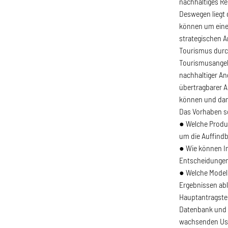
nachhaltiges Re
Deswegen liegt 
können um einen
strategischen A
Tourismus durc
Tourismusangebo
nachhaltiger An
übertragbarer A
können und dami
Das Vorhaben so
● Welche Produk
um die Auffindb
● Wie können I
Entscheidungen 
● Welche Modell
Ergebnissen abl
Hauptantragstel
Datenbank und v
wachsenden User