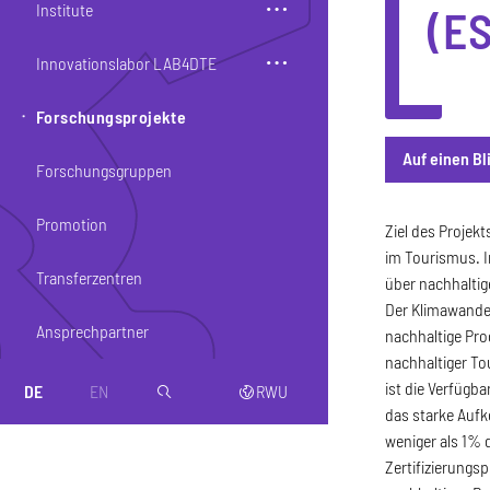
Institute
(E
Innovationslabor LAB4DTE
Forschungsprojekte
Auf einen Bl
Forschungsgruppen
Promotion
Auf einen Bli
Ziel des Projek
im Tourismus. 
Transferzentren
über nachhaltig
Der Klimawande
Ansprechpartner
nachhaltige Pro
nachhaltiger To
ist die Verfüg
DE
EN
RWU
magnifier
web
das starke Aufk
weniger als 1%
Zertifizierung