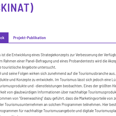
SKINAT)
ick
Projekt-Publikation
ck
ts ist die Entwicklung eines Strategiekonzepts zur Verbesserung der Verfü
Im Rahmen einer Panel-Befragung und eines Probandentests wird die Akze
e touristische Angebote untersucht.
l und seine Folgen wirken sich zunehmend auf die Tourismusbranche aus,
dukte und Konzepte zu entwickeln. Im Tourismus lässt sich jedoch eine 
urismusprodukte und -dienstleistungen beobachten. Eines der größten Hin
barkeit von glaubwürdigen Informationen über nachhaltige Tourismusprod
ommen von “Greenwashing” dazu geführt, dass die Marketingvorteile von z
 der Tourismusunternehmen an solchen Programmen teilnehmen. Hier best
sprogrammen für nachhaltige Tourismusangebote und digitale Tourismuspl