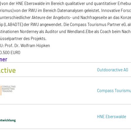
 von der HNE Eberswalde im Bereich qualitativer und quantitativer Erhebu
rismus) von der RWU im Bereich Datenanalysen geleistet. Innovative Fo
nterschiedlicher Akteure der Angebots- und Nachfrageseite an das Konzep
p (LAB4DTE) der RWU angewendet. Die Compass Tourismus Partner eG, als o
estinationen Norderney als Auditor und Wendland.Elbe als Coach beim Nac
üsselpartner des Projekts.
U: Prof. Dr. Wolfram Höpken
10.500 EURO
ner
Outdooractive AG
Compass Tourismu
HNE Eberswalde