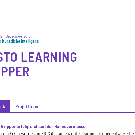
12
-
Dezember 2013
ür Künstliche Intelligenz
STO LEARNING
IPPER
ick
Projektteam
ck
 Gripper erfolgreich auf der Hannovermesse
Firma Festo wurde von KIDS der sogenannte Learning Gripper entwickelt. Es