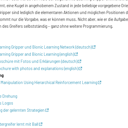
ernt, eine Kugel in angehobenem Zustand in jede beliebige vorgegebene Ori
ripper sind lediglich die elementaren Aktionen und möglichen Positionen
ekommt nur die Vorgabe, was er können muss. Nicht aber, wie er die Aufgab
 des Greifers selbstständig – ganz ohne weitere Programmierung.
rning Gripper und Bionic Learning Network (deutsch)
rning Gripper and Bionic Learning (english)
schüre mit Fotos und Erklärungen (deutsch)
hure with photos and explanations (english)
ng
Manipulation Using Hierarchical Reinforcement Learning
le Drehung
s Logos
 der gelernten Strategien
rgreifer lernt mit Ball