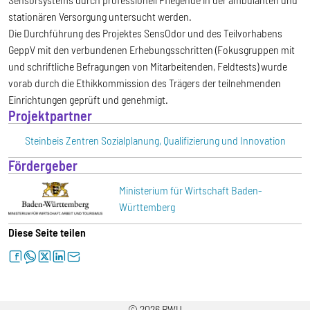
stationären Versorgung untersucht werden.
Die Durchführung des Projektes SensOdor und des Teilvorhabens
GeppV mit den verbundenen Erhebungsschritten (Fokusgruppen mit
und schriftliche Befragungen von Mitarbeitenden, Feldtests) wurde
vorab durch die Ethikkommission des Trägers der teilnehmenden
Einrichtungen geprüft und genehmigt.
Projektpartner
Steinbeis Zentren Sozialplanung, Qualifizierung und Innovation
Fördergeber
Ministerium für Wirtschaft Baden-
Württemberg
Diese Seite teilen
facebook
whatsapp
twitter
linkedin
letter
© 2026 RWU