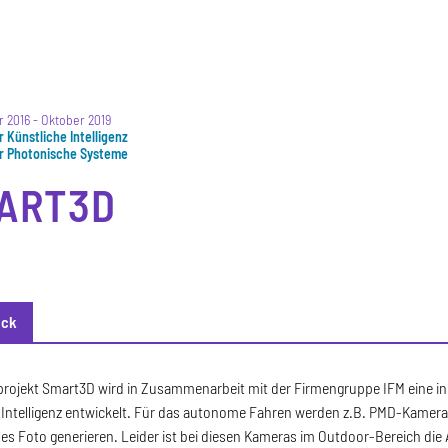
 2016
-
Oktober 2019
ür Künstliche Intelligenz
für Photonische Systeme
ART3D
ick
ck
ojekt Smart3D wird in Zusammenarbeit mit der Firmengruppe IFM eine inn
 Intelligenz entwickelt. Für das autonome Fahren werden z.B. PMD-Kameras
es Foto generieren. Leider ist bei diesen Kameras im Outdoor-Bereich die Au