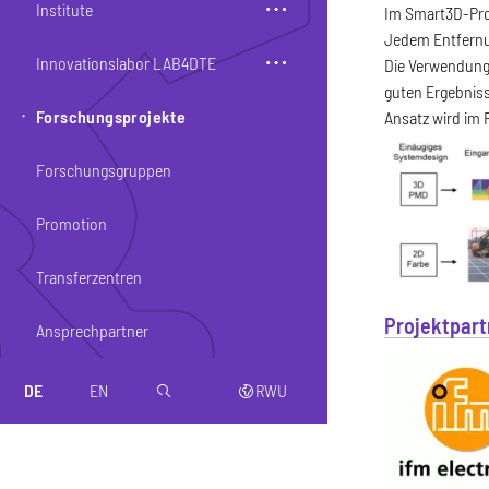
Institute
Im Smart3D-Proj
Jedem Entfernun
Innovationslabor LAB4DTE
Die Verwendung 
guten Ergebniss
Forschungsprojekte
Ansatz wird im
Forschungsgruppen
Promotion
Transferzentren
Projektpart
Ansprechpartner
DE
EN
RWU
magnifier
web