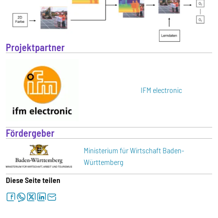
Projektpartner
IFM electronic
Fördergeber
Ministerium für Wirtschaft Baden-
Württemberg
Diese Seite teilen
facebook
whatsapp
twitter
linkedin
letter