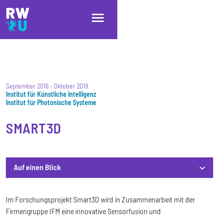
Direkt zum Inhalt
Direkt zur Hauptnavigation
Direkt zum Fußbereich
September 2016
-
Oktober 2019
Institut für Künstliche Intelligenz
Institut für Photonische Systeme
SMART3D
Auf einen Blick
Auf einen Blick
Im Forschungsprojekt Smart3D wird in Zusammenarbeit mit der
Firmengruppe IFM eine innovative Sensorfusion und