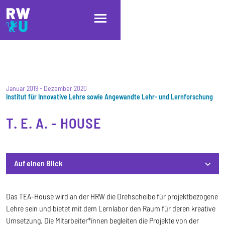
Direkt zum Inhalt
Direkt zur Hauptnavigation
Direkt zum Fußbereich
Januar 2019
-
Dezember 2020
Institut für Innovative Lehre sowie Angewandte Lehr- und Lernforschung
T. E. A. - HOUSE
Auf einen Blick
Auf einen Blick
Das TEA-House wird an der HRW die Drehscheibe für projektbezogene
Lehre sein und bietet mit dem Lernlabor den Raum für deren kreative
Umsetzung. Die Mitarbeiter*innen begleiten die Projekte von der