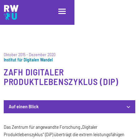
Direkt zum Inhalt
Direkt zur Hauptnavigation
Direkt zum Fußbereich
Oktober 2015
-
Dezember 2020
Institut für Digitalen Wandel
ZAFH DIGITALER
PRODUKTLEBENSZYKLUS (DIP)
Auf einen Blick
Auf einen Blick
Das Zentrum für angewandte Forschung „Digitaler
Produktlebenszyklus“ (DiP) überträgt die extrem leistungsfähigen