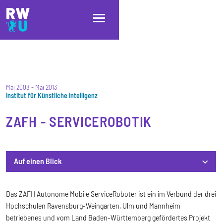
Direkt zum Inhalt
Direkt zur Hauptnavigation
Direkt zum Fußbereich
Mai 2008
-
Mai 2013
Institut für Künstliche Intelligenz
ZAFH - SERVICEROBOTIK
Auf einen Blick
Auf einen Blick
Das ZAFH Autonome Mobile ServiceRoboter ist ein im Verbund der drei
Hochschulen Ravensburg-Weingarten, Ulm und Mannheim
betriebenes und vom Land Baden-Württemberg gefördertes Projekt