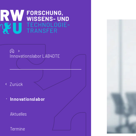
Direkt zum Inhalt
Direkt zur Hauptnavigation
Direkt zum Fußbereich
home
Innovationslabor LAB4DTE
Zurück
Innovationslabor
Aktuelles
Termine