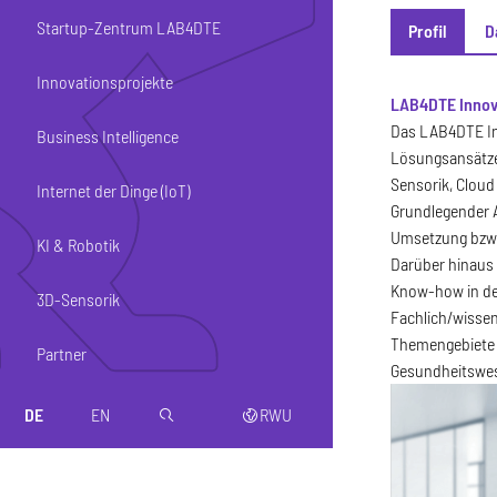
Startup-Zentrum LAB4DTE
Profil
D
Innovationsprojekte
Profil
LAB4DTE Innov
Das LAB4DTE In
Business Intelligence
Lösungsansätze 
Sensorik, Cloud
Internet der Dinge (IoT)
Grundlegender A
Umsetzung bzw.
KI & Robotik
Darüber hinaus 
Know-how in de
3D-Sensorik
Fachlich/wissen
Themengebiete u
Partner
Gesundheitswes
DE
EN
RWU
magnifier
web