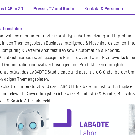
as LAB in 3D
Presse, TV und Radio
Kontakt & Personen
ationslabor
novationslabor unterstützt die prototypische Umsetzung und Erprobung d
in den Themengebieten Business Intelligence & Maschinelles Lernen, Inter
 Computing & Verteilte Architekturen sowie Automation & Robotik.
nsatz ist hierbei, jeweils geeignete Hard- bzw. Software-Frameworks berei
 Demonstration innovativer Lösungen und Produktideen ermöglicht.
unterstützt das LAB4DTE Studierende und potentielle Gründer bei der Ums
n obigen Themengebieten.
schaftlich unterstützt wird das LAB4DTE hierbei vom Institut für Digitalen
nd relevante Anwendungsbereiche wie z.B. Industrie & Handel, Mensch & 
en & Soziale Arbeit abdeckt.