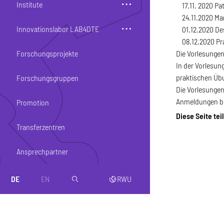
Institute
17.11. 2020 Pa
24.11.2020 Ma
Innovationslabor LAB4DTE
01.12.2020 De
08.12.2020 Pra
Die Vorlesungen
Forschungsprojekte
In der Vorlesun
praktischen Üb
Forschungsgruppen
Die Vorlesungen
Anmeldungen bi
Promotion
Diese Seite tei
Transferzentren
Ansprechpartner
DE
EN
RWU
magnifier
web