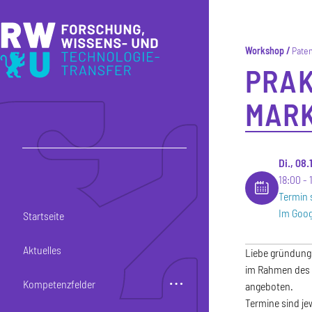
Direkt zum Inhalt
Direkt zur Hauptnavigation
Direkt zum Fußbereich
Workshop
Paten
PRAK
MARK
Di., 08
18:00
Termin 
Im Goog
Startseite
Aktuelles
Liebe gründungs
im Rahmen des 
Kompetenzfelder
angeboten.
Termine sind je