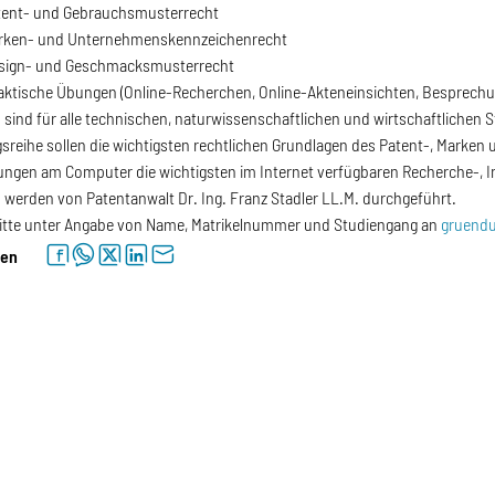
tent- und Gebrauchsmusterrecht
rken- und Unternehmenskennzeichenrecht
sign- und Geschmacksmusterrecht
ktische Übungen (Online-Recherchen, Online-Akteneinsichten, Besprechung
 sind für alle technischen, naturwissenschaftlichen und wirtschaftlichen 
gsreihe sollen die wichtigsten rechtlichen Grundlagen des Patent-, Marke
ungen am Computer die wichtigsten im Internet verfügbaren Recherche-, I
 werden von Patentanwalt Dr. Ing. Franz Stadler LL.M. durchgeführt.
tte unter Angabe von Name, Matrikelnummer und Studiengang an
gruend
facebook
whatsapp
twitter
linkedin
letter
len