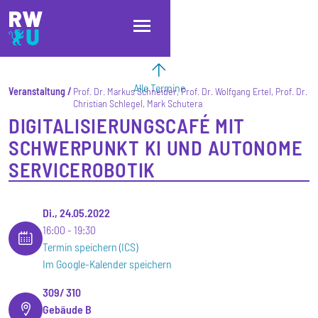
Direkt zum Inhalt
Direkt zur Hauptnavigation
Direkt zum Fußbereich
Alle Termine
Veranstaltung
Prof. Dr. Markus Schneider, Prof. Dr. Wolfgang Ertel, Prof. Dr.
Christian Schlegel, Mark Schutera
DIGITALISIERUNGSCAFÉ MIT
SCHWERPUNKT KI UND AUTONOME
SERVICEROBOTIK
Di., 24.05.2022
16:00
19:30
Termin speichern (ICS)
Im Google-Kalender speichern
309/ 310
Gebäude B