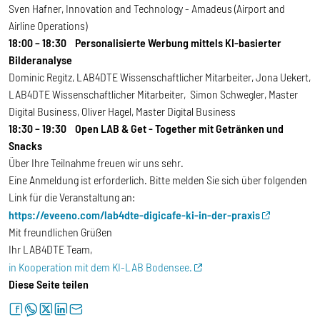
Sven Hafner, Innovation and Technology - Amadeus (Airport and
Airline Operations)
18:00 – 18:30 Personalisierte Werbung mittels KI-basierter
Bilderanalyse
Dominic Regitz, LAB4DTE Wissenschaftlicher Mitarbeiter, Jona Uekert,
LAB4DTE Wissenschaftlicher Mitarbeiter, Simon Schwegler, Master
Digital Business, Oliver Hagel, Master Digital Business
18:30 – 19:30 Open LAB & Get - Together mit Getränken und
Snacks
Über Ihre Teilnahme freuen wir uns sehr.
Eine Anmeldung ist erforderlich. Bitte melden Sie sich über folgenden
Link für die Veranstaltung an:
https://eveeno.com/lab4dte-digicafe-ki-in-der-praxis
Mit freundlichen Grüßen
Ihr LAB4DTE Team,
in Kooperation mit dem KI-LAB Bodensee.
Diese Seite teilen
facebook
whatsapp
twitter
linkedin
letter