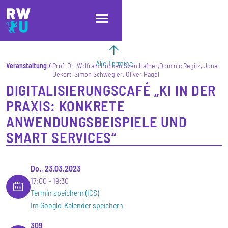
Direkt zum Inhalt
Direkt zur Hauptnavigation
Direkt zum Fußbereich
Alle Termine
Veranstaltung
Prof. Dr. Wolfram Höpken,Sven Hafner,Dominic Regitz, Jona
Uekert, Simon Schwegler, Oliver Hagel
DIGITALISIERUNGSCAFÉ „KI IN DER
PRAXIS: KONKRETE
ANWENDUNGSBEISPIELE UND
SMART SERVICES“
Do., 23.03.2023
17:00
19:30
Termin speichern (ICS)
Im Google-Kalender speichern
309