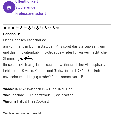
Öffentlichkeit
Studierende
Professorenschaft
🌟✨ 🌟✨ 🌟✨ 🌟✨ 🌟✨ 🌟✨ 🌟✨
Hohoho
🎅
Liebe Hochschulangehörige,
am kommenden Donnerstag, den 14.12 sorgt das Startup-Zentrum
und das InnovationLab im E-Gebäude wieder für vorweihnachtliche
Stimmung 🎄🎁🌟.
Ihr seid herzlich eingeladen, euch bei weihnachtlicher Atmosphäre,
Lebkuchen, Keksen, Punsch und Glühwein das LAB4DTE in Ruhe
anzuschauen – klingt gut oder? Dann kommt vorbei!
Wann?
14.12.23 zwischen 12:30 und 14:30 Uhr
Wo?
Gebäude E - Leibnizstraße 15, Weingarten
Warum?
Hallo?!
Free Cookies!
Wir freuen uns auf euch!