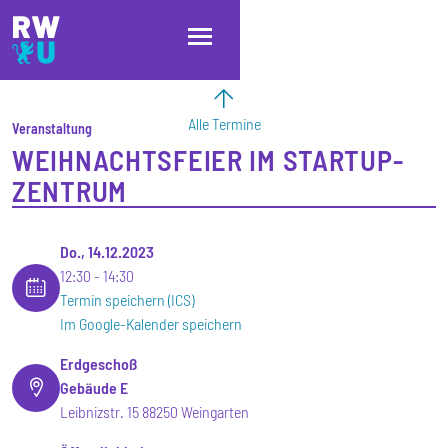
Direkt zum Inhalt
Direkt zur Hauptnavigation
Direkt zum Fußbereich
Alle Termine
Veranstaltung
WEIHNACHTSFEIER IM STARTUP-
ZENTRUM
Do., 14.12.2023
12:30
14:30
Termin speichern (ICS)
Im Google-Kalender speichern
Erdgeschoß
Gebäude E
Leibnizstr. 15 88250 Weingarten