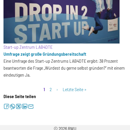
Start-up Zentrum LAB4DTE
Umfrage zeigt große Gründungsbereitschaft
Eine Umfrage des Start-up Zentrums LAB4DTE ergibt:
38 Prozent
beantworten die Frage „Würdest du gerne selbst gründen?“ mit einem
eindeutigen Ja.
Seitennummerierung
Aktuelle Seite
Seite
Nächste Seite
Letzte Seite
1
2
›
Letzte Seite »
Diese Seite teilen
facebook
whatsapp
twitter
linkedin
letter
© 2026 RWU