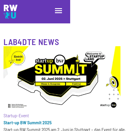
Direkt zum Inhalt
Direkt zur Hauptnavigation
Direkt zum Fußbereich
LAB4DTE NEWS
Startup-Event
Start-up BW Summit 2025
Start-up BW Summit 2025 am 2. Juni in Stuttgart – das Event für alle,